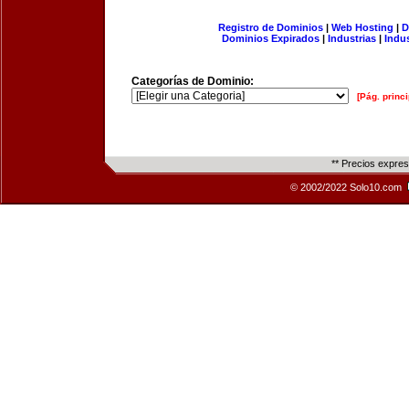
Registro de Dominios
|
Web Hosting
|
D
Dominios Expirados
|
Industrias
|
Indu
Categorías de Dominio:
[Pág. princi
** Precios expre
© 2002/2022 Solo10.com