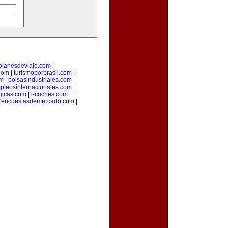
planesdeviaje.com
|
.com
|
turismoporbrasil.com
|
om
|
bolsasindustriales.com
|
pleosinternacionales.com
|
gicas.com
|
i-coches.com
|
|
encuestasdemercado.com
|