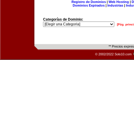
Registro de Dominios
|
Web Hosting
|
D
Dominios Expirados
|
Industrias
|
Indu
Categorías de Dominio:
[Pág. princi
** Precios expre
© 2002/2022 Solo10.com