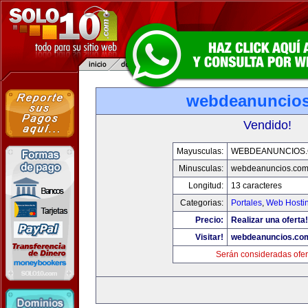
webdeanuncio
Vendido!
Mayusculas:
WEBDEANUNCIOS
Minusculas:
webdeanuncios.co
Longitud:
13 caracteres
Categorias:
Portales
,
Web Hostin
Precio:
Realizar una oferta!
Visitar!
webdeanuncios.co
Serán consideradas ofer