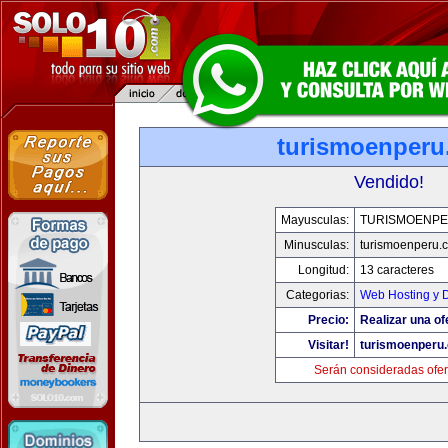
turismoenper
Vendido!
Mayusculas:
TURISMOENP
Minusculas:
turismoenperu.
Longitud:
13 caracteres
Categorias:
Web Hosting y 
Precio:
Realizar una of
Visitar!
turismoenperu
Serán consideradas ofer