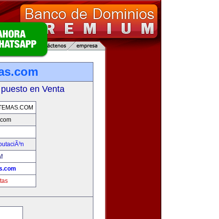
mas.com
 puesto en Venta
TEMAS.COM
.com
putaciÃ³n
!
as.com
tas