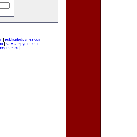
om
|
publicidadpymes.com
|
om
|
serviciospyme.com
|
onegro.com
|