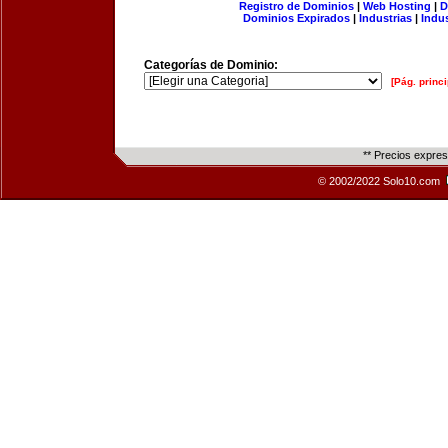
Registro de Dominios
|
Web Hosting
|
D
Dominios Expirados
|
Industrias
|
Indu
Categorías de Dominio:
[Pág. princi
** Precios expre
© 2002/2022 Solo10.com