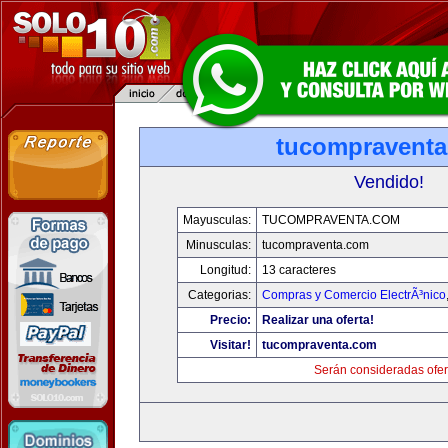
tucompravent
Vendido!
Mayusculas:
TUCOMPRAVENTA.COM
Minusculas:
tucompraventa.com
Longitud:
13 caracteres
Categorias:
Compras y Comercio ElectrÃ³nico
Precio:
Realizar una oferta!
Visitar!
tucompraventa.com
Serán consideradas ofer