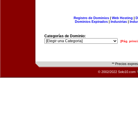
Registro de Dominios
|
Web Hosting
|
D
Dominios Expirados
|
Industrias
|
Indu
Categorías de Dominio:
[Pág. princi
** Precios expre
© 2002/2022 Solo10.com