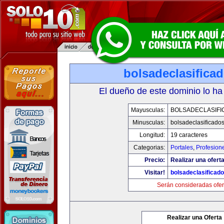
bolsadeclasifica
El dueño de este dominio lo ha
Mayusculas:
BOLSADECLASIFI
Minusculas:
bolsadeclasificado
Longitud:
19 caracteres
Categorias:
Portales
,
Profesion
Precio:
Realizar una oferta
Visitar!
bolsadeclasificad
Serán consideradas ofer
Realizar una Oferta