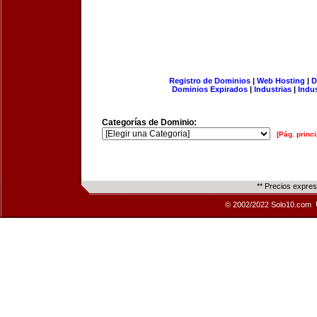
Registro de Dominios
|
Web Hosting
|
D
Dominios Expirados
|
Industrias
|
Indu
Categorías de Dominio:
[Pág. princi
** Precios expre
© 2002/2022 Solo10.com