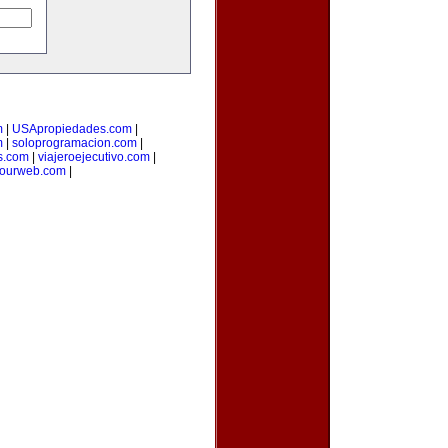
m
|
USApropiedades.com
|
m
|
soloprogramacion.com
|
s.com
|
viajeroejecutivo.com
|
yourweb.com
|