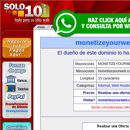
monetizeyourw
El dueño de este dominio lo ha
Mayusculas:
MONETIZEYOURW
Minusculas:
monetizeyourweb.
Longitud:
15 caracteres
Categorias:
Internet
,
Web Hostin
Precio:
Realizar una oferta
Visitar!
monetizeyourweb.
Serán consideradas ofer
Realizar una Oferta