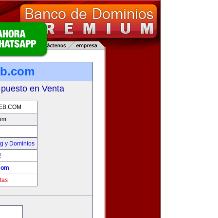
eb.com
 puesto en Venta
EB.COM
com
g y Dominios
!
com
tas