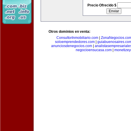
Precio Ofrecido $
Otros dominios en venta:
ConsultorInmobiliario.com
|
ZonaNegocios.co
soloemprendedores.com
|
guiabuenosaires.co
anunciosdenegocios.com
|
analistasempresariale
negocioensucasa.com
|
monetize