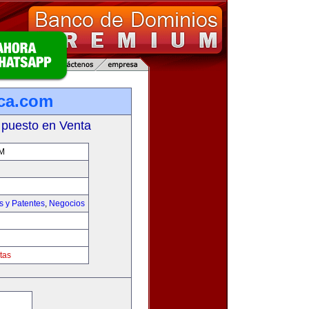
ca.com
 puesto en Venta
M
s y Patentes
,
Negocios
tas