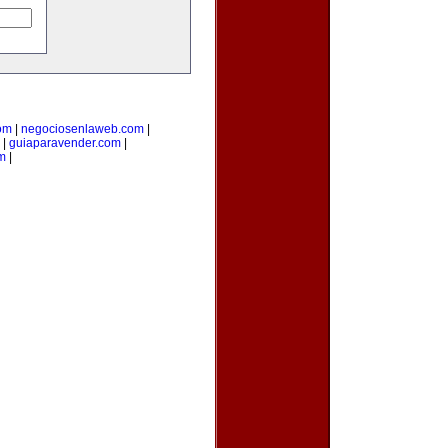
com
|
negociosenlaweb.com
|
|
guiaparavender.com
|
m
|