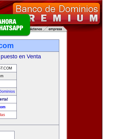
.com
 puesto en Venta
T.COM
om
Dominios
erta!
com
tas