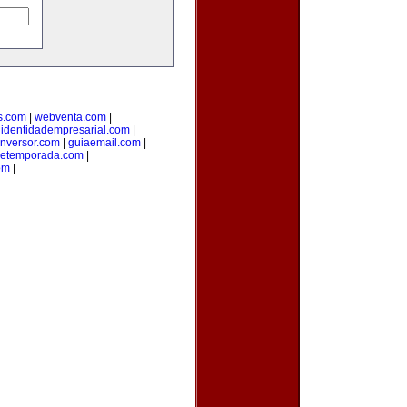
s.com
|
webventa.com
|
|
identidadempresarial.com
|
inversor.com
|
guiaemail.com
|
detemporada.com
|
om
|